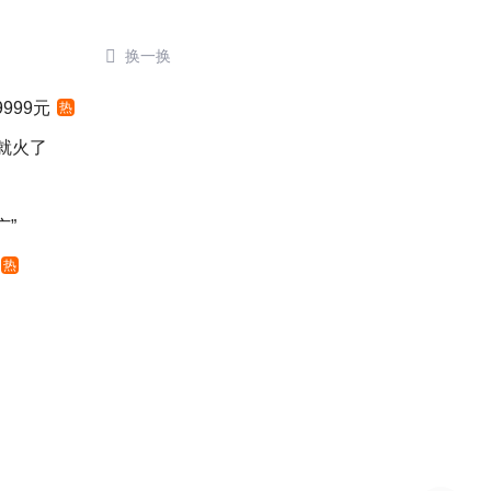

换一换
999元
热
就火了
广”
热