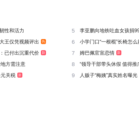
5
韧性和活力
李亚鹏向地铁吐血女孩捐99
6
大王仅凭视频评出
小学门口“一根棍”长椅怎么
热
7
：已付出沉重代价
姆巴佩官宣恋情
新
新
8
些地方需注意
“领导干部带头休假 值得推
9
美元关税
人贩子“梅姨”真实姓名曝光
新