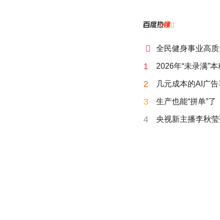


全民健身事业高质
1
2026年“未录满
2
几元成本的AI广
3
生产也能“拼单”了
4
央视新主播李秋莹