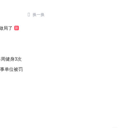

换一换
做局了
新
每周健身3次
涉事单位被罚