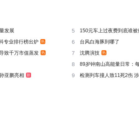
5
量发展
150元车上过夜费到底谁被
6
”本科专业排行榜出炉
台风白海豚到哪了
热
7
告导致千万市值蒸发
沈腾演技
热
热
8
89岁钟南山高能量日常：
9
孙亚鹏亮相
检测列车撞人致11死2伤 
新